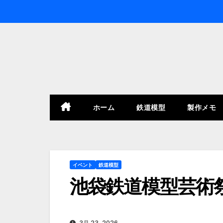
内
容
を
ス
キ
ッ
プ
ホーム
鉄道模型
製作メモ
イベント
鉄道模型
池袋鉄道模型芸術
3月 23, 2026