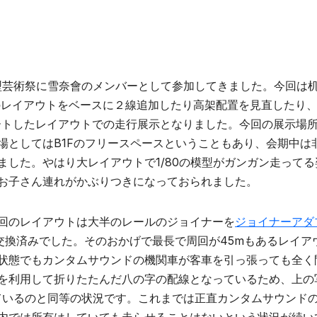
道模型芸術祭に雪奈會のメンバーとして参加してきました。今回は
のレイアウトをベースに２線追加したり高架配置を見直したり
ートしたレイアウトでの走行展示となりました。今回の展示場
場としてはB1Fのフリースペースということもあり、会期中は
した。やはり大レイアウトで1/80の模型がガンガン走ってる
お子さん連れがかぶりつきになっておられました。
回のレイアウトは大半のレールのジョイナーを
ジョイナーアダ
に交換済みでした。そのおかげで最長で周回が45mもあるレイア
状態でもカンタムサウンドの機関車が客車を引っ張っても全く
を利用して折りたたんだ八の字の配線となっているため、上の
ているのと同等の状況です。これまでは正直カンタムサウンド