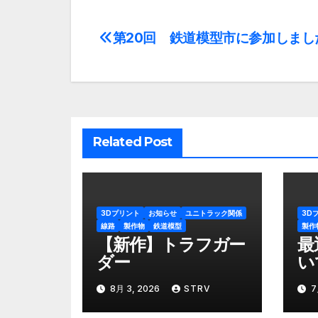
第20回 鉄道模型市に参加しまし
投
稿
ナ
ビ
Related Post
ゲ
ー
シ
3Dプリント
お知らせ
ユニトラック関係
3D
線路
製作物
鉄道模型
製作
ョ
【新作】トラフガー
最
ダー
い
ン
8月 3, 2026
STRV
7