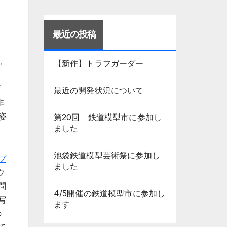
最近の投稿
机
【新作】トラフガーダー
、
所
最近の開発状況について
非
姿
第20回 鉄道模型市に参加し
ました
池袋鉄道模型芸術祭に参加し
プ
ました
ウ
問
4/5開催の鉄道模型市に参加し
写
ます
の