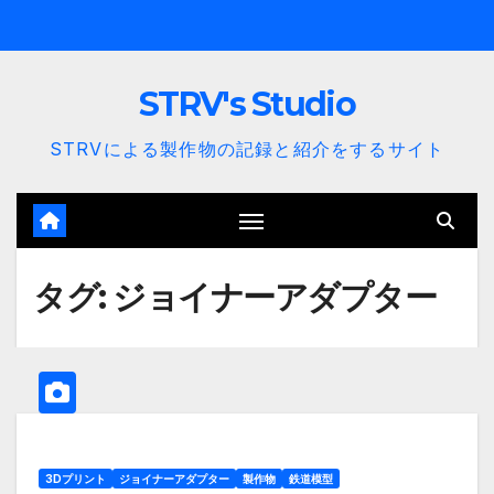
内
容
を
STRV's Studio
ス
キ
STRVによる製作物の記録と紹介をするサイト
ッ
プ
タグ:
ジョイナーアダプター
3Dプリント
ジョイナーアダプター
製作物
鉄道模型